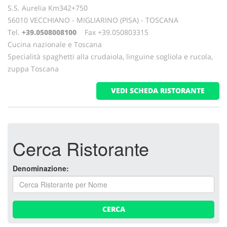
S.S. Aurelia Km342+750
56010 VECCHIANO - MIGLIARINO (PISA) - TOSCANA
Tel.
+39.0508008100
Fax +39.050803315
Cucina nazionale e Toscana
Specialità spaghetti alla crudaiola, linguine sogliola e rucola,
zuppa Toscana
VEDI SCHEDA RISTORANTE
Cerca Ristorante
Denominazione:
CERCA